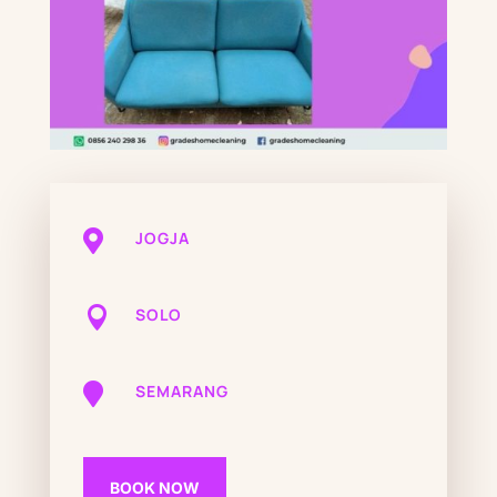

JOGJA

SOLO

SEMARANG
BOOK NOW