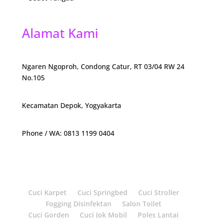
Alamat Kami
Ngaren Ngoproh, Condong Catur, RT 03/04 RW 24
No.105
Kecamatan Depok, Yogyakarta
Phone / WA: 0813 1199 0404
Cuci Karpet
Cuci Springbed
Cuci Stroller
Fogging Disinfektan
Salon Toilet
Cuci Gorden
Cuci Jok Mobil
Poles Lantai