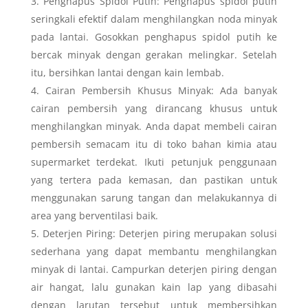
Penghapus Spidol Putih: Penghapus spidol putih
seringkali efektif dalam menghilangkan noda minyak
pada lantai. Gosokkan penghapus spidol putih ke
bercak minyak dengan gerakan melingkar. Setelah
itu, bersihkan lantai dengan kain lembab.
Cairan Pembersih Khusus Minyak: Ada banyak
cairan pembersih yang dirancang khusus untuk
menghilangkan minyak. Anda dapat membeli cairan
pembersih semacam itu di toko bahan kimia atau
supermarket terdekat. Ikuti petunjuk penggunaan
yang tertera pada kemasan, dan pastikan untuk
menggunakan sarung tangan dan melakukannya di
area yang berventilasi baik.
Deterjen Piring: Deterjen piring merupakan solusi
sederhana yang dapat membantu menghilangkan
minyak di lantai. Campurkan deterjen piring dengan
air hangat, lalu gunakan kain lap yang dibasahi
dengan larutan tersebut untuk membersihkan