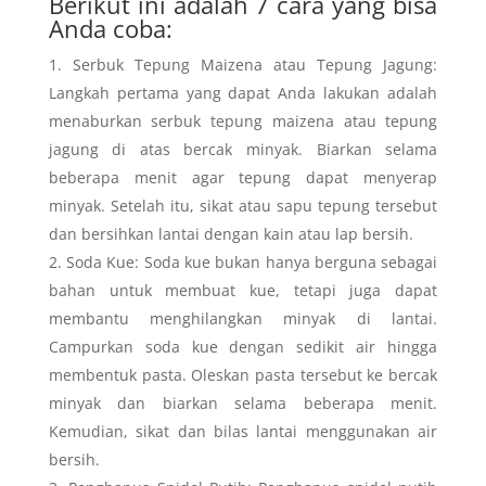
Berikut ini adalah 7 cara yang bisa
Anda coba:
Serbuk Tepung Maizena atau Tepung Jagung:
Langkah pertama yang dapat Anda lakukan adalah
menaburkan serbuk tepung maizena atau tepung
jagung di atas bercak minyak. Biarkan selama
beberapa menit agar tepung dapat menyerap
minyak. Setelah itu, sikat atau sapu tepung tersebut
dan bersihkan lantai dengan kain atau lap bersih.
Soda Kue: Soda kue bukan hanya berguna sebagai
bahan untuk membuat kue, tetapi juga dapat
membantu menghilangkan minyak di lantai.
Campurkan soda kue dengan sedikit air hingga
membentuk pasta. Oleskan pasta tersebut ke bercak
minyak dan biarkan selama beberapa menit.
Kemudian, sikat dan bilas lantai menggunakan air
bersih.