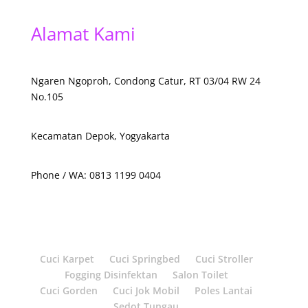
Alamat Kami
Ngaren Ngoproh, Condong Catur, RT 03/04 RW 24
No.105
Kecamatan Depok, Yogyakarta
Phone / WA: 0813 1199 0404
Cuci Karpet
Cuci Springbed
Cuci Stroller
Fogging Disinfektan
Salon Toilet
Cuci Gorden
Cuci Jok Mobil
Poles Lantai
Sedot Tungau