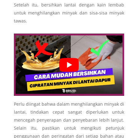
Setelah itu, bersihkan lantai dengan kain lembab
untuk menghilangkan minyak dan sisa-sisa minyak
tawas.
Perlu diingat bahwa dalam menghilangkan minyak di
lantai, tindakan cepat sangat diperlukan untuk
mencegah penyerapan dan penyebaran lebih lanjut.
Selain itu, pastikan untuk mengikuti petunjuk
penggunaan dan peringatan dari setiap bahan atau