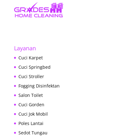
Layanan
Cuci Karpet
Cuci Springbed
Cuci Stroller
Fogging Disinfektan
Salon Toilet
Cuci Gorden
Cuci Jok Mobil
Poles Lantai
Sedot Tungau