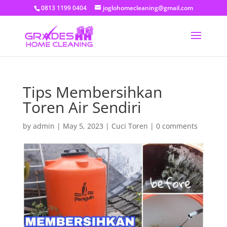
0813 1199 0404
joglohomecleaning@gmail.com
Tips Membersihkan
Toren Air Sendiri
by
admin
|
May 5, 2023
|
Cuci Toren
|
0 comments