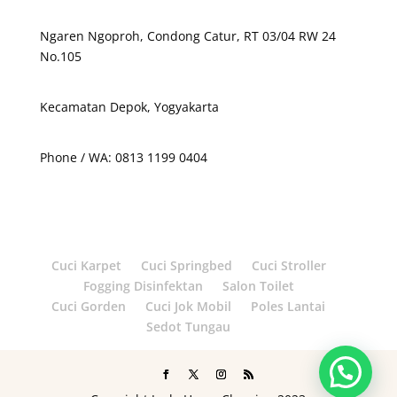
Ngaren Ngoproh, Condong Catur, RT 03/04 RW 24
No.105
Kecamatan Depok, Yogyakarta
Phone / WA: 0813 1199 0404
Cuci Karpet
Cuci Springbed
Cuci Stroller
Fogging Disinfektan
Salon Toilet
Cuci Gorden
Cuci Jok Mobil
Poles Lantai
Sedot Tungau